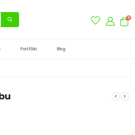
0
s
Portfólio
Blog
mbu