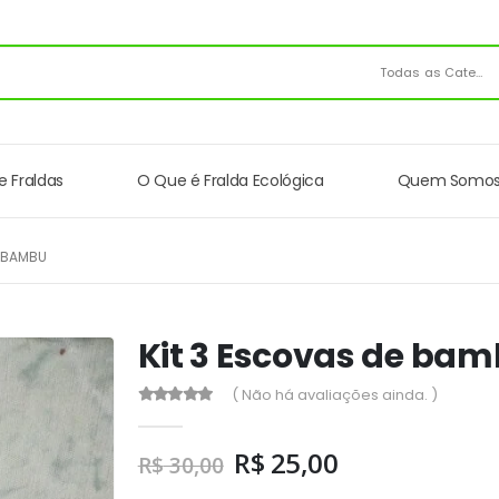
Todas as Categorias
e Fraldas
O Que é Fralda Ecológica
Quem Somo
E BAMBU
Kit 3 Escovas de ba
( Não há avaliações ainda. )
0
out of 5
R$
25,00
R$
30,00