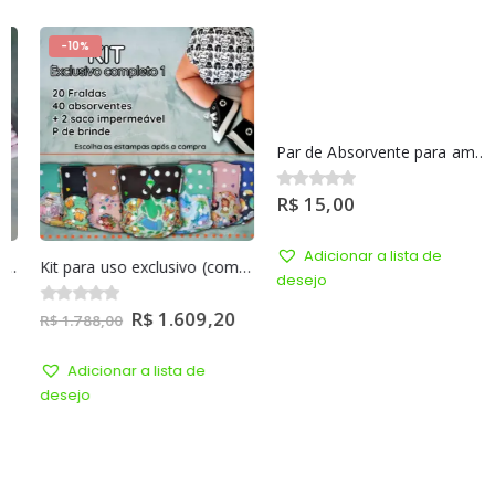
-10%
Par de Absorvente para amamentação Lego
R$
15,00
0
out of 5
Adicionar a lista de
Kit para uso exclusivo (completo 1)
desejo
R$
1.609,20
0
out of 5
R$
1.788,00
Adicionar a lista de
desejo