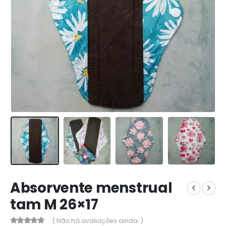
Absorvente menstrual
tam M 26×17
( Não há avaliações ainda. )