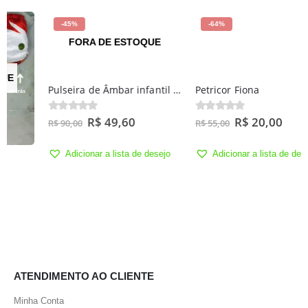
-45%
-64%
FORA DE ESTOQUE
Pulseira de Âmbar infantil não regulável- Cherry não Polido 14cm
Petricor Fiona
R$
49,60
R$
20,00
0
out of 5
0
out of 5
R$
90,00
R$
55,00
Adicionar a lista de desejo
Adicionar a lista de desejo
ATENDIMENTO AO CLIENTE
Minha Conta
Política de Devolução
Chá de Fraldas