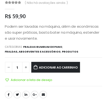
( Não há avaliações ainda. )
0
out of 5
R$
59,90
Podem ser lavadas na máquina, além de econômicas
são super práticas, basta bater na máquina, estender
e usar novamente.
CATEGORIAS:
FRALDAS BUMBUM DE PANO
,
FRALDAS, ABSORVENTES E ACESSÓRIOS
,
PRODUTOS
ADICIONAR AO CARRINHO
Adicionar a lista de desejo