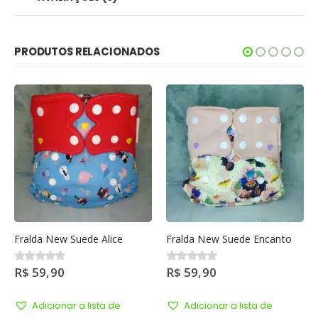
PRODUTOS RELACIONADOS
Fralda New Suede Encanto
Fralda New Suede Listras
R$
59,90
R$
59,90
0
out of 5
0
out of 5
Adicionar a lista de
Adicionar a lista de