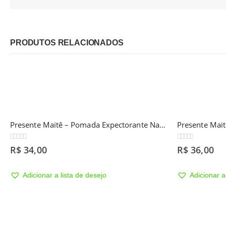
PRODUTOS RELACIONADOS
Presente Maitê – 2 Absorventes de Moletom 8 camadas
0
out of 5
0
out of 5
R$
36,00
R$
69,00
Adicionar a lista de desejo
Adicionar a