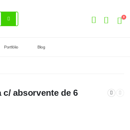
0
Portfólio
Blog
a c/ absorvente de 6