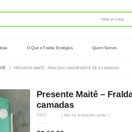
Todas as Categorias
ldas
O Que é Fralda Ecológica
Quem Somos
ITÊ
PRESENTE MAITÊ – FRALDA C/ ABSORVENTE DE 6 CAMADAS
Presente Maitê – Frald
camadas
( Não há avaliações ainda. )
0
out of 5