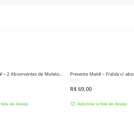
Presente Maitê – Fralda c/ absorvente de 6 camadas
Presente Maitê – Conjunto co
0
out of 5
R$
170,00
 lista de desejo
Adicionar a lista de desejo