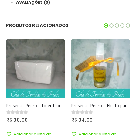
AVALIAÇÕES (0)
PRODUTOS RELACIONADOS
Presente Pedro – Liner biodegradável 50uni
Presente Pedro – Fluido para troca de fraldas
R$
30,00
R$
34,00
0
out of 5
0
out of 5
Adicionar a lista de
Adicionar a lista de