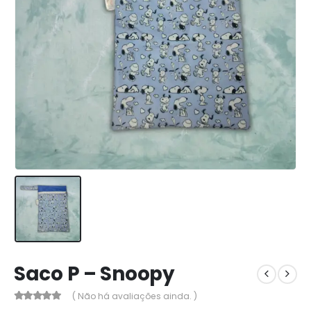
Saco P – Snoopy
( Não há avaliações ainda. )
0
out of 5