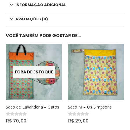
INFORMAÇÃO ADICIONAL
AVALIAÇÕES (0)
VOCÊ TAMBÉM PODE GOSTAR DE…
FORA DE ESTOQUE
Saco de Lavanderia – Gatos
Saco M – Os Simpsons
R$
70,00
R$
29,00
0
out of 5
0
out of 5