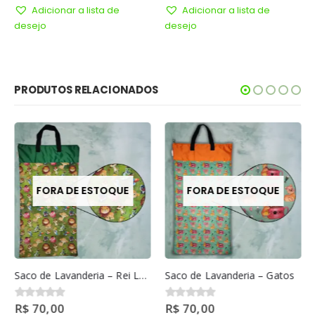
Adicionar a lista de
Adicionar a lista de
desejo
desejo
PRODUTOS RELACIONADOS
FORA DE ESTOQUE
FORA DE ESTOQUE
Saco de Lavanderia – Rei Leão
Saco de Lavanderia – Gatos
R$
70,00
R$
70,00
0
out of 5
0
out of 5