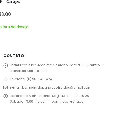
Happy Flute – Cisne
0
out of 5
R$
30,00
R$
40,00
Adicionar a lista de desejo
CONTATO
Endereço:
Rua Geronimo Caetano Garcia 720, Centro -
Francisco Morato - SP
Telefone:
(11) 96954-6474
E-mail:
bumbumdepanoecofraldas@gmail.com
Horário de Atendimento:
Seg - Sex: 19:00 - 19:00
Sábado- 9:00 - 16:00 --- Domingo: Fechado