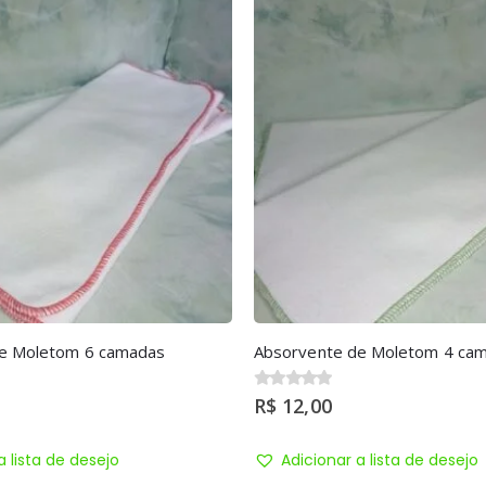
e Moletom 6 camadas
Absorvente de Moletom 4 ca
0
R$
out of 5
12,00
a lista de desejo
Adicionar a lista de desejo