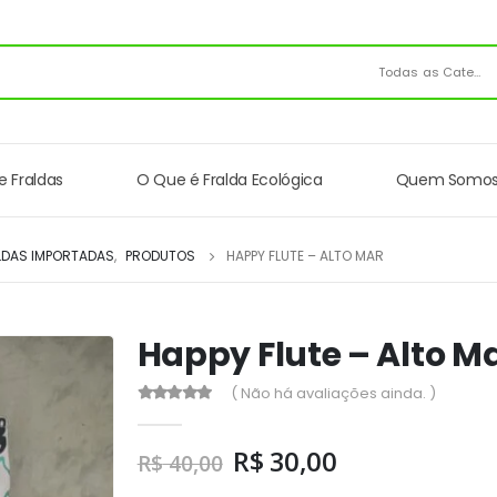
Todas as Categorias
e Fraldas
O Que é Fralda Ecológica
Quem Somo
LDAS IMPORTADAS
,
PRODUTOS
HAPPY FLUTE – ALTO MAR
Happy Flute – Alto M
( Não há avaliações ainda. )
0
out of 5
R$
30,00
R$
40,00