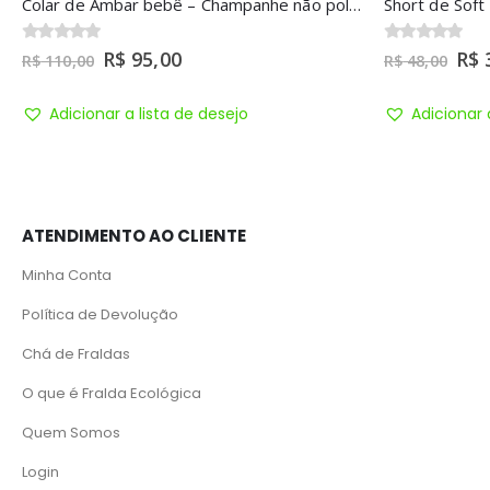
Short de Soft P – Corujas
0
out of 5
R$
33,00
R$
48,00
Adicionar a lista de desejo
ATENDIMENTO AO CLIENTE
Minha Conta
Política de Devolução
Chá de Fraldas
O que é Fralda Ecológica
Quem Somos
Login