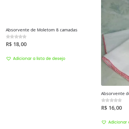
Absorvente de Moletom 8 camadas
0
R$
out of 5
18,00
Adicionar a lista de desejo
Absorvente d
0
R$
out of 5
16,00
Adicionar 