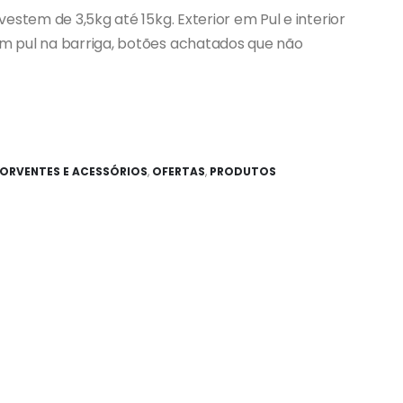
estem de 3,5kg até 15kg. Exterior em Pul e interior
m pul na barriga, botões achatados que não
SORVENTES E ACESSÓRIOS
,
OFERTAS
,
PRODUTOS