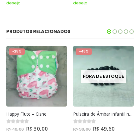
desejo
desejo
PRODUTOS RELACIONADOS
-25%
-45%
FORA DE ESTOQUE
Happy Flute – Cisne
Pulseira de Âmbar infantil não regulável- Cherry não Polido 14cm
R$
30,00
R$
49,60
0
out of 5
0
out of 5
R$
40,00
R$
90,00