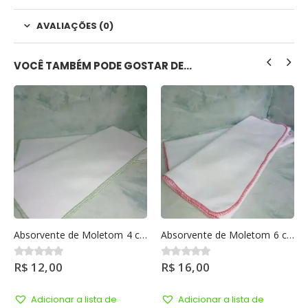
AVALIAÇÕES (0)
VOCÊ TAMBÉM PODE GOSTAR DE…
Absorvente de Moletom 4 camadas
Absorvente de Moletom 6 camadas
R$
12,00
R$
16,00
0
out of 5
0
out of 5
Adicionar a lista de
Adicionar a lista de