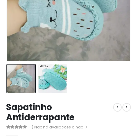
Sapatinho
Antiderrapante
( Não há avaliações ainda. )
0
out of 5