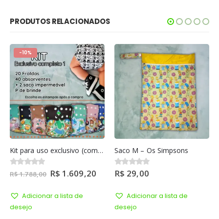
PRODUTOS RELACIONADOS
-10%
Kit para uso exclusivo (completo 1)
Saco M – Os Simpsons
R$
1.609,20
R$
29,00
0
out of 5
0
out of 5
R$
1.788,00
Adicionar a lista de
Adicionar a lista de
desejo
desejo